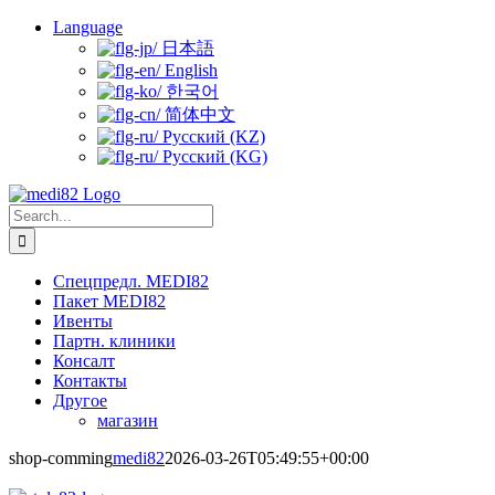
Skip
Language
to
日本語
content
English
한국어
简体中文
Русский (KZ)
Русский (KG)
Search
for:
Спецпредл. MEDI82
Пакет MEDI82
Ивенты
Партн. клиники
Консалт
Контакты
Другое
магазин
shop-comming
medi82
2026-03-26T05:49:55+00:00