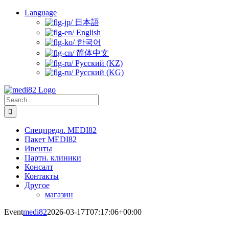
Skip
Language
to
日本語
content
English
한국어
简体中文
Русский (KZ)
Русский (KG)
Search
for:
Спецпредл. MEDI82
Пакет MEDI82
Ивенты
Партн. клиники
Консалт
Контакты
Другое
магазин
Event
medi82
2026-03-17T07:17:06+00:00