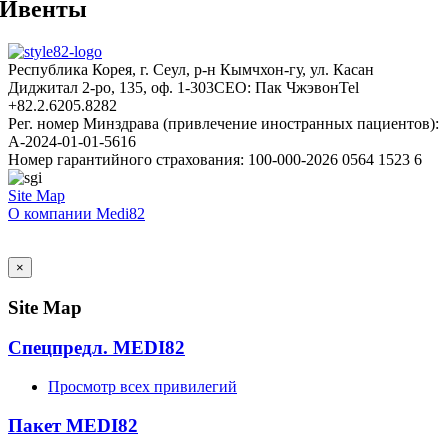
Ивенты
Республика Корея, г. Сеул, р-н Кымчхон-гу, ул. Касан
Диджитал 2-ро, 135, оф. 1-303
CEO: Пак Чжэвон
Tel
+82.2.6205.8282
Рег. номер Минздрава (привлечение иностранных пациентов):
A-2024-01-01-5616
Номер гарантийного страхования: 100-000-2026 0564 1523 6
Site Map
О компании Medi82
AI Admin
×
Site Map
Спецпредл. MEDI82
Просмотр всех привилегий
Пакет MEDI82