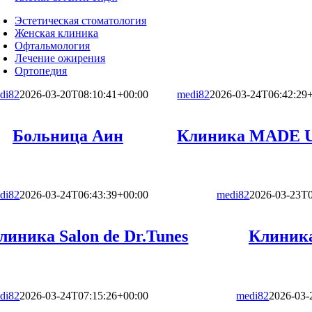
Эстетическая стоматология
Женская клиника
Офтальмология
Лечение ожирения
Ортопедия
di82
2026-03-20T08:10:41+00:00
medi82
2026-03-24T06:42:29
Больница Аин
Клиника MADE U
di82
2026-03-24T06:43:39+00:00
medi82
2026-03-23T0
линика Salon de Dr.Tunes
Клиник
di82
2026-03-24T07:15:26+00:00
medi82
2026-03-