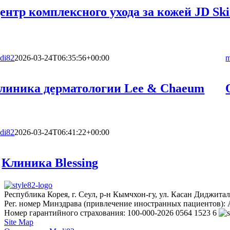
ентр комплексного ухода за кожей JD Sk
di82
2026-03-24T06:35:56+00:00
m
линика дерматологии Lee & Chaeum
di82
2026-03-24T06:41:22+00:00
Клиника Blessing
Республика Корея, г. Сеул, р-н Кымчхон-гу, ул. Касан Диджитал 
Рег. номер Минздрава (привлечение иностранных пациентов): 
Номер гарантийного страхования: 100-000-2026 0564 1523 6
Site Map