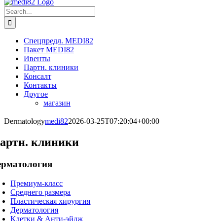
Search
for:
Спецпредл. MEDI82
Пакет MEDI82
Ивенты
Партн. клиники
Консалт
Контакты
Другое
магазин
Dermatology
medi82
2026-03-25T07:20:04+00:00
артн. клиники
ерматология
Премиум-класс
Среднего размера
Пластическая хирургия
Дерматология
Клетки & Анти-эйдж