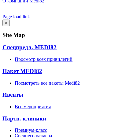
О компании Medi82
AI Admin
Page load link
Go
×
to
Top
Site Map
Спецпредл. MEDI82
Просмотр всех привилегий
Пакет MEDI82
Посмотреть все пакеты Medi82
Ивенты
Все мероприятия
Партн. клиники
Премиум-класс
Среднего размера