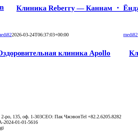
in
Клиника Reberry — Каннам ・ Ёнд
edi82
2026-03-24T06:37:03+00:00
medi82
Оздоровительная клиника Apollo
Кл
2-ро, 135, оф. 1-303
CEO: Пак Чжэвон
Tel +82.2.6205.8282
A-2024-01-01-5616