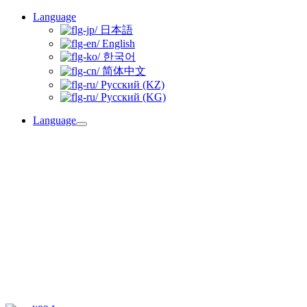
Skip
Language
to
日本語
content
English
한국어
简体中文
Русский (KZ)
Русский (KG)
Language