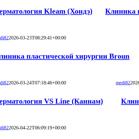
ерматология Kleam (Хондэ)
Клиника п
di82
2026-03-23T08:29:41+00:00
линика пластической хирургии Broun
di82
2026-03-24T07:18:46+00:00
medi82
202
ерматология VS Line (Каннам)
Клин
di82
2026-04-22T06:09:19+00:00