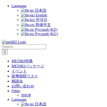
Skip
Language
to
日本語
content
English
한국어
简体中文
Русский (KZ)
Русский (KG)
Search
for:
MEDI82特典
MEDI82パッケージ
イベント
提携病院リスト
相談会
お問い合わせ
Other
SHOP
Language
日本語