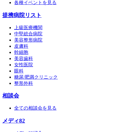
各種イベントを見る
提携病院リスト
上級医療機関
中堅総合病院
美容整形病院
皮膚科
幹細胞
美容歯科
女性医院
眼科
糖尿/肥満クリニック
整形外科
相談会
全ての相談会を見る
メディ82