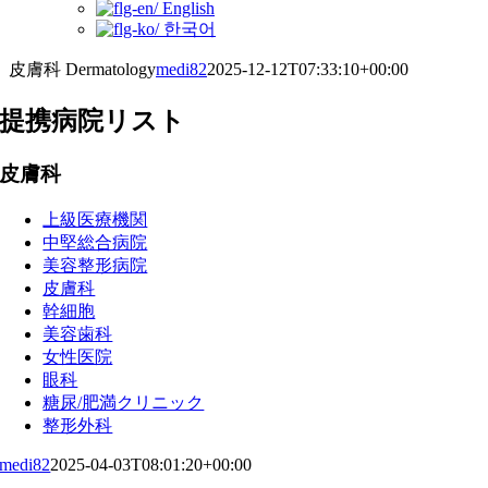
English
한국어
皮膚科 Dermatology
medi82
2025-12-12T07:33:10+00:00
提携病院リスト
皮膚科
上級医療機関
中堅総合病院
美容整形病院
皮膚科
幹細胞
美容歯科
女性医院
眼科
糖尿/肥満クリニック
整形外科
medi82
2025-04-03T08:01:20+00:00