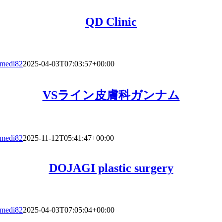
QD Clinic
medi82
2025-04-03T07:03:57+00:00
VSライン皮膚科ガンナム
medi82
2025-11-12T05:41:47+00:00
DOJAGI plastic surgery
medi82
2025-04-03T07:05:04+00:00