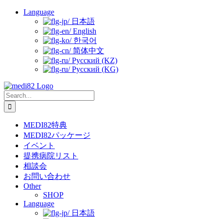
Skip
Language
to
日本語
content
English
한국어
简体中文
Русский (KZ)
Русский (KG)
Search
for:
MEDI82特典
MEDI82パッケージ
イベント
提携病院リスト
相談会
お問い合わせ
Other
SHOP
Language
日本語