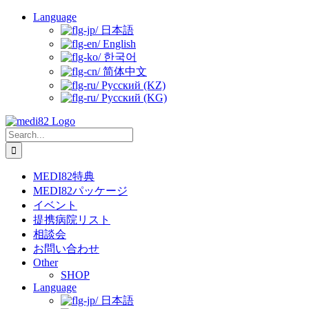
Skip
Language
to
日本語
content
English
한국어
简体中文
Русский (KZ)
Русский (KG)
Search
for:
MEDI82特典
MEDI82パッケージ
イベント
提携病院リスト
相談会
お問い合わせ
Other
SHOP
Language
日本語