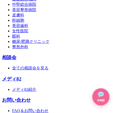
中堅総合病院
美容整形病院
皮膚科
幹細胞
美容歯科
女性医院
眼科
糖尿/肥満クリニック
整形外科
相談会
全ての相談会を見る
メディ82
メディ82紹介
お問い合わせ
AI相談
FAQ＆お問い合わせ