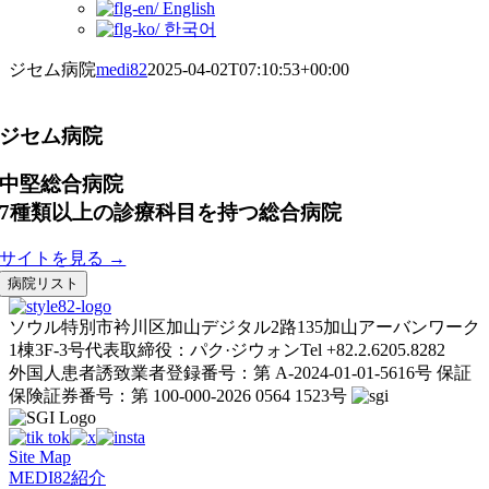
English
한국어
ジセム病院
medi82
2025-04-02T07:10:53+00:00
ジセム病院
中堅総合病院
7種類以上の診療科目を持つ総合病院
サイトを見る →
病院リスト
ソウル特別市衿川区加山デジタル2路135加山アーバンワーク
1棟3F-3号
代表取締役：パク·ジウォン
Tel +82.2.6205.8282
外国人患者誘致業者登録番号：第 A-2024-01-01-5616号
保証
保険証券番号：第 100-000-2026 0564 1523号
Site Map
MEDI82紹介