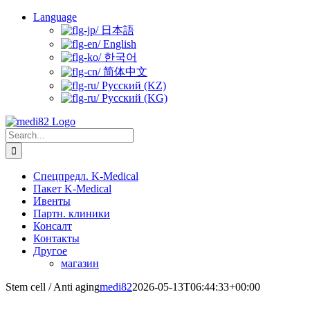
Skip
Language
to
日本語
content
English
한국어
简体中文
Русский (KZ)
Русский (KG)
Search
for:
Спецпредл. K-Medical
Пакет K-Medical
Ивенты
Партн. клиники
Консалт
Контакты
Другое
магазин
Stem cell / Anti aging
medi82
2026-05-13T06:44:33+00:00