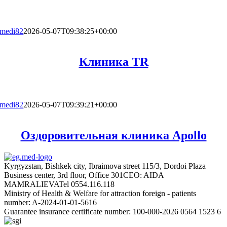
medi82
2026-05-07T09:38:25+00:00
Клиника TR
medi82
2026-05-07T09:39:21+00:00
Оздоровительная клиника Apollo
Kyrgyzstan, Bishkek city, Ibraimova street 115/3, Dordoi Plaza
Business center, 3rd floor, Office 301
CEO: AIDA
MAMRALIEVA
Tel 0554.116.118
Ministry of Health & Welfare for attraction foreign - patients
number: A-2024-01-01-5616
Guarantee insurance certificate number: 100-000-2026 0564 1523 6