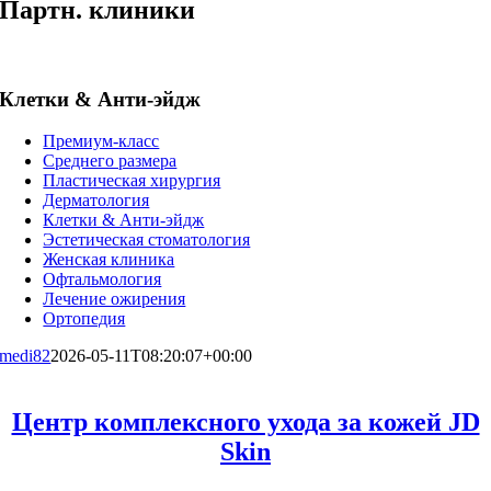
Партн. клиники
Клетки & Анти-эйдж
Премиум-класс
Среднего размера
Пластическая хирургия
Дерматология
Клетки & Анти-эйдж
Эстетическая стоматология
Женская клиника
Офтальмология
Лечение ожирения
Ортопедия
medi82
2026-05-11T08:20:07+00:00
Центр комплексного ухода за кожей JD
Skin