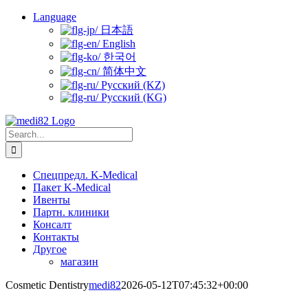
Skip
Language
to
日本語
content
English
한국어
简体中文
Русский (KZ)
Русский (KG)
Search
for:
Спецпредл. K-Medical
Пакет K-Medical
Ивенты
Партн. клиники
Консалт
Контакты
Другое
магазин
Cosmetic Dentistry
medi82
2026-05-12T07:45:32+00:00