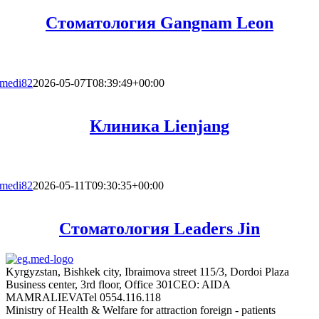
Стоматология Gangnam Leon
medi82
2026-05-07T08:39:49+00:00
Клиника Lienjang
medi82
2026-05-11T09:30:35+00:00
Стоматология Leaders Jin
Kyrgyzstan, Bishkek city, Ibraimova street 115/3, Dordoi Plaza
Business center, 3rd floor, Office 301
CEO: AIDA
MAMRALIEVA
Tel 0554.116.118
Ministry of Health & Welfare for attraction foreign - patients