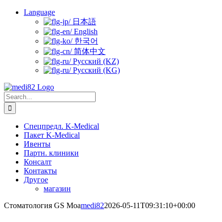
Skip
Language
to
日本語
content
English
한국어
简体中文
Русский (KZ)
Русский (KG)
Search
for:
Спецпредл. K-Medical
Пакет K-Medical
Ивенты
Партн. клиники
Консалт
Контакты
Другое
магазин
Стоматология GS Moa
medi82
2026-05-11T09:31:10+00:00