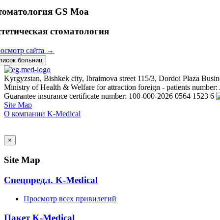
томатология GS Moa
стетическая стоматология
осмотр сайта →
писок больниц
Kyrgyzstan, Bishkek city, Ibraimova street 115/3, Dordoi Plaza Busine
Ministry of Health & Welfare for attraction foreign - patients numbe
Guarantee insurance certificate number: 100-000-2026 0564 1523 6
Site Map
О компании K-Medical
AI Admin
×
Site Map
Спецпредл. K-Medical
Просмотр всех привилегий
Пакет K-Medical