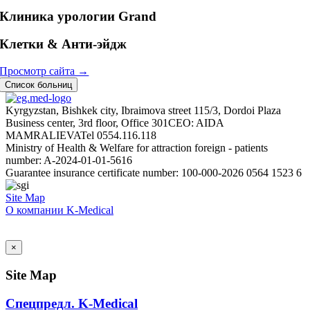
Клиника урологии Grand
Клетки & Анти-эйдж
Просмотр сайта →
Список больниц
Kyrgyzstan, Bishkek city, Ibraimova street 115/3, Dordoi Plaza
Business center, 3rd floor, Office 301
CEO: AIDA
MAMRALIEVA
Tel 0554.116.118
Ministry of Health & Welfare for attraction foreign - patients
number: A-2024-01-01-5616
Guarantee insurance certificate number: 100-000-2026 0564 1523 6
Site Map
О компании K-Medical
AI Admin
×
Site Map
Спецпредл. K-Medical