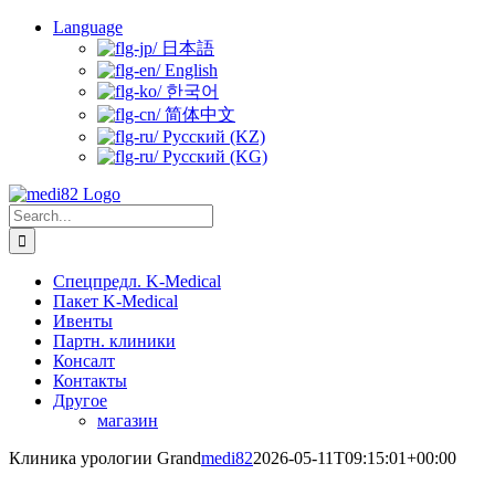
Skip
Language
to
日本語
content
English
한국어
简体中文
Русский (KZ)
Русский (KG)
Search
for:
Спецпредл. K-Medical
Пакет K-Medical
Ивенты
Партн. клиники
Консалт
Контакты
Другое
магазин
Клиника урологии Grand
medi82
2026-05-11T09:15:01+00:00