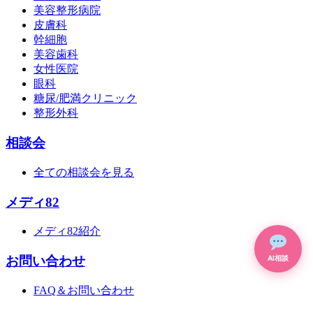
美容整形病院
皮膚科
幹細胞
美容歯科
女性医院
眼科
糖尿/肥満クリニック
整形外科
相談会
全ての相談会を見る
メディ82
メディ82紹介
お問い合わせ
AI相談
FAQ＆お問い合わせ