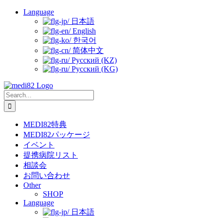
Skip
Language
to
日本語
content
English
한국어
简体中文
Русский (KZ)
Русский (KG)
Search
for:
MEDI82特典
MEDI82パッケージ
イベント
提携病院リスト
相談会
お問い合わせ
Other
SHOP
Language
日本語