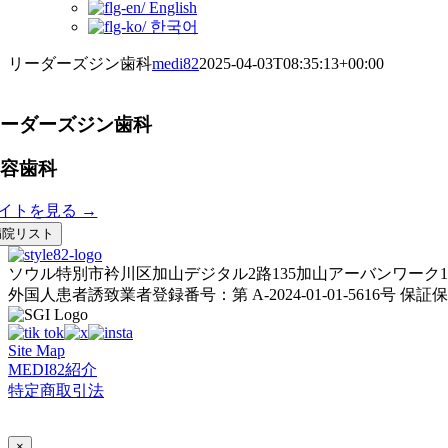
English
한국어
リーダーズジン歯科
medi82
2025-04-03T08:35:13+00:00
リーダーズジン歯科
美容歯科
イトを見る →
病院リスト
ソウル特別市衿川区加山デジタル2路135加山アーバンワーク1棟
外国人患者誘致業者登録番号：第 A-2024-01-01-5616号
保証保険
Site Map
MEDI82紹介
特定商取引法
AI Admin
×