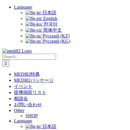
Skip
Language
to
日本語
content
English
한국어
简体中文
Русский (KZ)
Русский (KG)
Search
for:
MEDI82特典
MEDI82パッケージ
イベント
提携病院リスト
相談会
お問い合わせ
Other
SHOP
Language
日本語