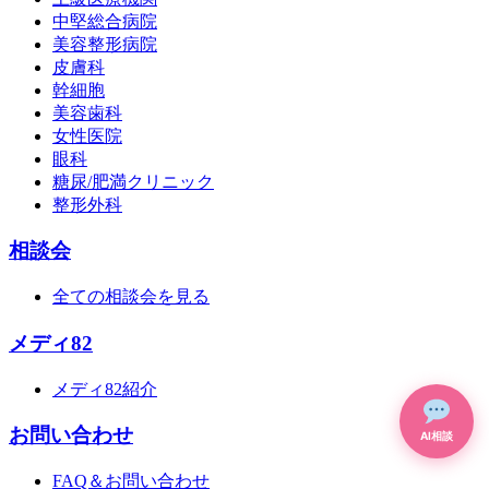
中堅総合病院
美容整形病院
皮膚科
幹細胞
美容歯科
女性医院
眼科
糖尿/肥満クリニック
整形外科
相談会
全ての相談会を見る
メディ82
メディ82紹介
お問い合わせ
AI相談
FAQ＆お問い合わせ