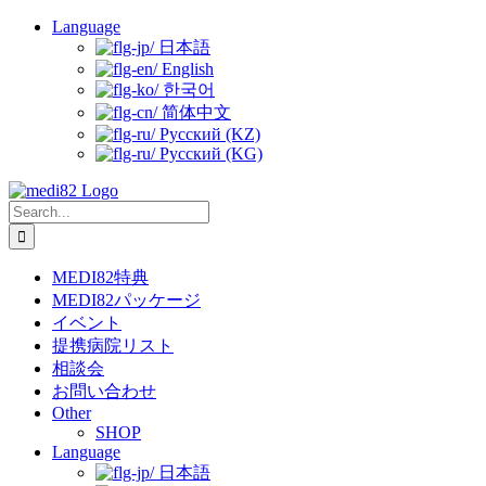
Skip
Language
to
日本語
content
English
한국어
简体中文
Русский (KZ)
Русский (KG)
Search
for:
MEDI82特典
MEDI82パッケージ
イベント
提携病院リスト
相談会
お問い合わせ
Other
SHOP
Language
日本語