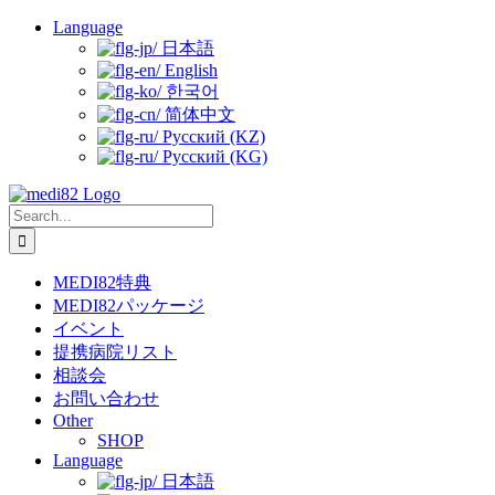
Skip
Language
to
日本語
content
English
한국어
简体中文
Русский (KZ)
Русский (KG)
Search
for:
MEDI82特典
MEDI82パッケージ
イベント
提携病院リスト
相談会
お問い合わせ
Other
SHOP
Language
日本語