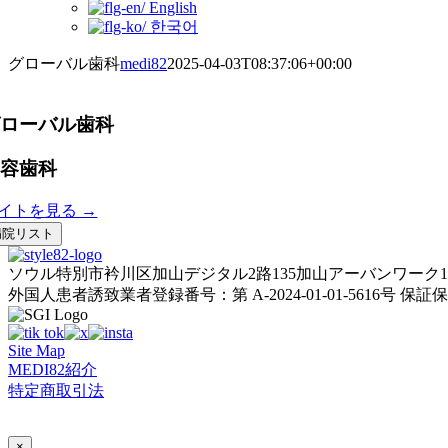
English
한국어
グローバル歯科
medi82
2025-04-03T08:37:06+00:00
グローバル歯科
美容歯科
イトを見る →
病院リスト
ソウル特別市衿川区加山デジタル2路135加山アーバンワーク1棟
外国人患者誘致業者登録番号：第 A-2024-01-01-5616号
保証保険
Site Map
MEDI82紹介
特定商取引法
AI Admin
×