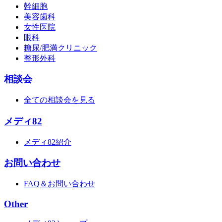
幹細胞
美容歯科
女性医院
眼科
糖尿/肥満クリニック
整形外科
相談会
全ての相談会を見る
メディ82
メディ82紹介
お問い合わせ
FAQ＆お問い合わせ
Other