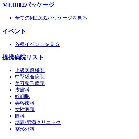
MEDI82パッケージ
全てのMEDI82パッケージを見る
イベント
各種イベントを見る
提携病院リスト
上級医療機関
中堅総合病院
美容整形病院
皮膚科
幹細胞
美容歯科
女性医院
眼科
糖尿/肥満クリニック
整形外科