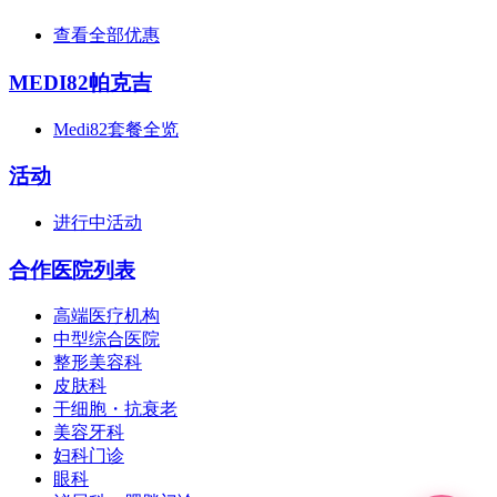
查看全部优惠
MEDI82帕克吉
Medi82套餐全览
活动
进行中活动
合作医院列表
高端医疗机构
中型综合医院
整形美容科
皮肤科
干细胞・抗衰老
美容牙科
妇科门诊
眼科