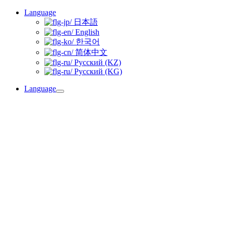
Skip
Language
to
日本語
content
English
한국어
简体中文
Русский (KZ)
Русский (KG)
Language