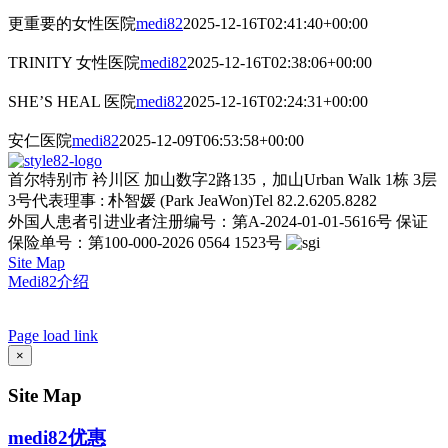
更重要的女性医院
medi82
2025-12-16T02:41:40+00:00
TRINITY 女性医院
medi82
2025-12-16T02:38:06+00:00
SHE’S HEAL 医院
medi82
2025-12-16T02:24:31+00:00
安仁医院
medi82
2025-12-09T06:53:58+00:00
首尔特别市 衿川区 加山数字2路135，加山Urban Walk 1栋 3层
3号
代表理事 : 朴智媛 (Park JeaWon)
Tel 82.2.6205.8282
外国人患者引进业者注册编号：第A-2024-01-01-5616号
保证
保险单号：第100-000-2026 0564 1523号
Site Map
Medi82介绍
AI Admin
Page load link
Go
×
to
Top
Site Map
medi82优惠