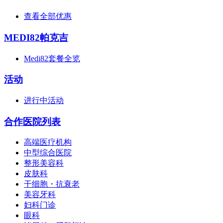
查看全部优惠
MEDI82帕克吉
Medi82套餐全览
活动
进行中活动
合作医院列表
高端医疗机构
中型综合医院
整形美容科
皮肤科
干细胞・抗衰老
美容牙科
妇科门诊
眼科