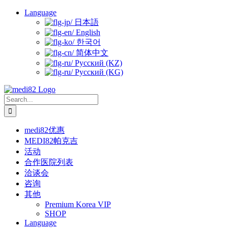
Skip
Language
to
日本語
content
English
한국어
简体中文
Русский (KZ)
Русский (KG)
Search
for:
medi82优惠
MEDI82帕克吉
活动
合作医院列表
洽谈会
咨询
其他
Premium Korea VIP
SHOP
Language