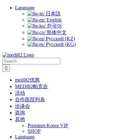
Skip
Language
to
日本語
content
English
한국어
简体中文
Русский (KZ)
Русский (KG)
Search
for:
medi82优惠
MEDI82帕克吉
活动
合作医院列表
洽谈会
咨询
其他
Premium Korea VIP
SHOP
Language