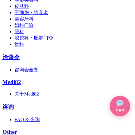
皮肤科
干细胞・抗衰老
美容牙科
妇科门诊
眼科
泌尿科・肥胖门诊
骨科
洽谈会
咨询会全览
Medi82
关于Medi82
咨询
AI咨询
FAQ & 咨询
Other