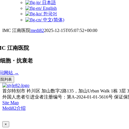
日本語
English
한국어
中文(简体)
IMC 江南医院
medi82
2025-12-15T05:07:52+00:00
MC 江南医院
干细胞・抗衰老
问网站 →
医院列表
首尔特别市 衿川区 加山数字2路135，加山Urban Walk 1栋 3层 
外国人患者引进业者注册编号：第A-2024-01-01-5616号
保证保险单
Site Map
Medi82介绍
AI Admin
×