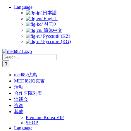
Skip
Language
to
日本語
content
English
한국어
简体中文
Русский (KZ)
Русский (KG)
Search
for:
medi82优惠
MEDI82帕克吉
活动
合作医院列表
洽谈会
咨询
其他
Premium Korea VIP
SHOP
Language