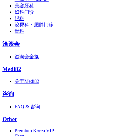
美容牙科
妇科门诊
眼科
泌尿科・肥胖门诊
骨科
洽谈会
咨询会全览
Medi82
关于Medi82
咨询
FAQ & 咨询
Other
Premium Korea VIP