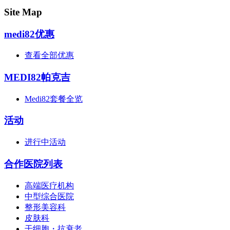
Site Map
medi82优惠
查看全部优惠
MEDI82帕克吉
Medi82套餐全览
活动
进行中活动
合作医院列表
高端医疗机构
中型综合医院
整形美容科
皮肤科
干细胞・抗衰老