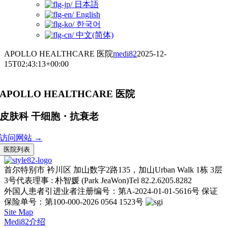
日本語
English
한국어
中文(简体)
APOLLO HEALTHCARE 医院
medi82
2025-12-
15T02:43:13+00:00
APOLLO HEALTHCARE 医院
皮肤科
干细胞・抗衰老
访问网站 →
医院列表
首尔特别市 衿川区 加山数字2路135，加山Urban Walk 1栋 3层
3号
代表理事 : 朴智媛 (Park JeaWon)
Tel 82.2.6205.8282
外国人患者引进业者注册编号：第A-2024-01-01-5616号
保证
保险单号：第100-000-2026 0564 1523号
Site Map
Medi82介绍