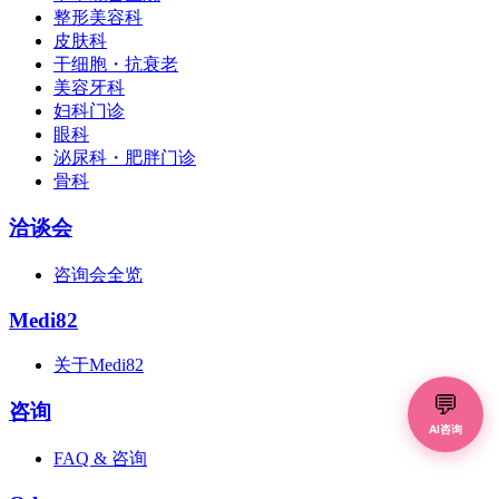
整形美容科
皮肤科
干细胞・抗衰老
美容牙科
妇科门诊
眼科
泌尿科・肥胖门诊
骨科
洽谈会
咨询会全览
Medi82
关于Medi82
💬
咨询
AI咨询
FAQ & 咨询