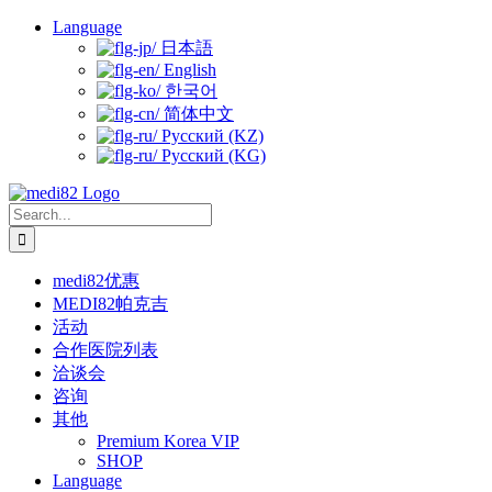
Skip
Language
to
日本語
content
English
한국어
简体中文
Русский (KZ)
Русский (KG)
Search
for:
medi82优惠
MEDI82帕克吉
活动
合作医院列表
洽谈会
咨询
其他
Premium Korea VIP
SHOP
Language