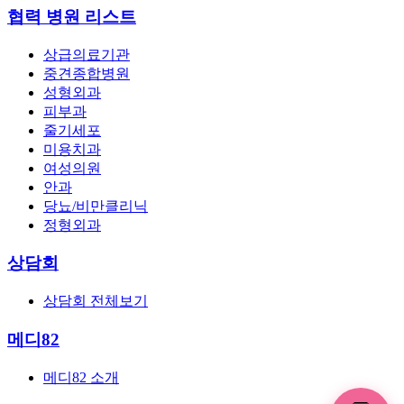
협력 병원 리스트
상급의료기관
중견종합병원
성형외과
피부과
줄기세포
미용치과
여성의원
안과
당뇨/비만클리닉
정형외과
상담회
상담회 전체보기
메디82
메디82 소개