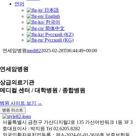
언어
日本語
English
한국어
简体中文
Русский (KZ)
Русский (KG)
연세암병원
medi82
2025-02-28T06:44:49+00:00
연세암병원
상급의료기관
메디컬 센터 / 대학병원 / 종합병원
병원 사이트 보기 →
병원 리스트
서울특별시 금천구 가산디지털2로 135 가산어반워크 1동 3F 3
호
대표이사 : 박지원
Tel 02.6205.8282
외국인환자유치업등록：제A-2024-01-01-5616호
보증보험등