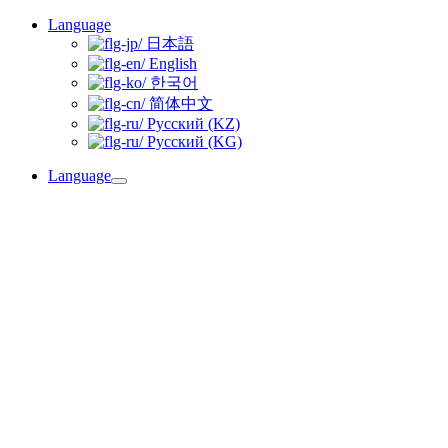
Skip
Language
to
日本語
content
English
한국어
简体中文
Русский (KZ)
Русский (KG)
Language